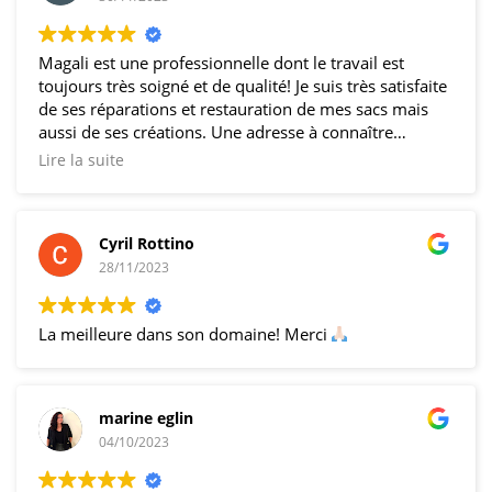
Magali est une professionnelle dont le travail est
toujours très soigné et de qualité! Je suis très satisfaite
de ses réparations et restauration de mes sacs mais
aussi de ses créations. Une adresse à connaître
lorsque vous avez besoin d’un artisan!
Lire la suite
Cyril Rottino
28/11/2023
La meilleure dans son domaine! Merci
marine eglin
04/10/2023