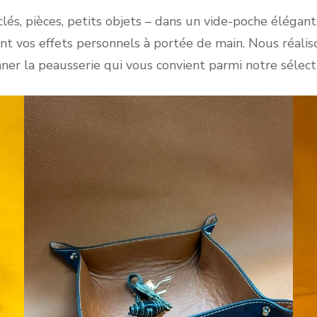
Créati
clés, pièces, petits objets – dans un vide-poche élégan
t vos effets personnels à portée de main. Nous réalis
Person
ner la peausserie qui vous convient parmi notre sélecti
Peaux e
exotiq
Divers