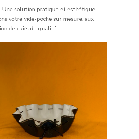
on
t. Une solution pratique et esthétique
Sac
Réparations et
ons votre vide-poche sur mesure, aux
nalisation
modifications
on de cuirs de qualité.
personnalisées
t cuirs
ues