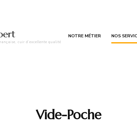
bert
NOTRE MÉTIER
NOS SERVI
ançaise, cuir d’excellente qualité
Créati
Répara
restau
Transf
Vide-Poche
Rénova
teintu